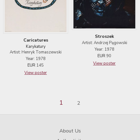
Stroszek
Caricatures
Artist: Andrzej Pągowski
Karykatury
Year: 1978
Artist: Henryk Tomaszewski
EUR
90
Year: 1978
View poster
EUR
145
View poster
1
2
About Us