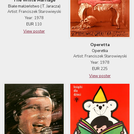
The White Marriage
Białe małżeństwo (T. Jaracza)
Artist: Franciszek Starowieyski
Year: 1978
EUR
110
View poster
Operetta
Operetka
Artist: Franciszek Starowieyski
Year: 1978
EUR
225
View poster