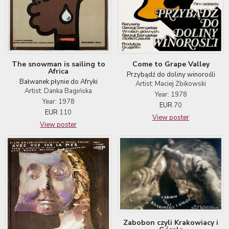
The snowman is sailing to
Come to Grape Valley
Africa
Przybądź do doliny winorośli
Bałwanek płynie do Afryki
Artist: Maciej Żbikowski
Artist: Danka Bagińska
Year: 1978
Year: 1978
EUR
70
EUR
110
View poster
View poster
Zabobon czyli Krakowiacy i