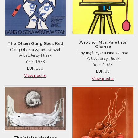
Another Man Another
The Olsen Gang Sees Red
Chance
Gang Olsena wpada w szał
Inny mężczyzna inna szansa
Artist: Jerzy Flisak
Artist: Jerzy Flisak
Year: 1978
Year: 1978
EUR
180
EUR
85
View poster
View poster