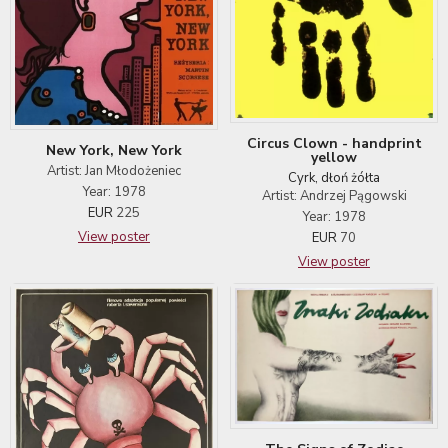
Circus Clown - handprint
New York, New York
yellow
Artist: Jan Młodożeniec
Cyrk, dłoń żółta
Year: 1978
Artist: Andrzej Pągowski
EUR
225
Year: 1978
View poster
EUR
70
View poster